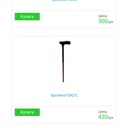
Стільці для майстра педикюру
Стільці для майстра тату
Стільці для майстра нарощування вій
Цена:
Купити
Стільці для перукаря
500
грн
Масажне обладнання
Масажні столи
Переносні
Дерев'яні
Алюмінієві
Стаціонарні
Масажні валики
Воскова депіляція і парафінотерапія
Шугарінг
Парафінотерапія
Нагрівачі парафіну
Тростина FS927L
Парафін
Воскова депіляція
Воски
Цена:
Купити
Витратні матеріали
430
грн
Папір
Витратні матеріали