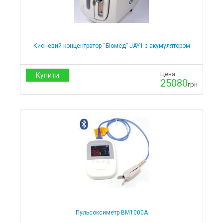
Кисневий концентратор “Біомед” JAY1 з акумулятором
Цена:
Купити
25080
грн
Пульсоксиметр BM1000А