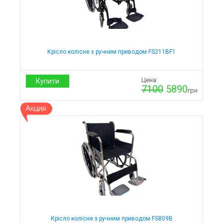
Крісло колісне з ручним приводом FS211BF1
Цена:
Купити
7100
5890
грн
Крісло колісне з ручним приводом FS809B