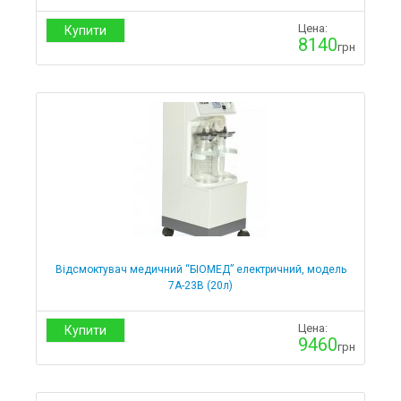
Цена:
Купити
8140
грн
Відсмоктувач медичний “БІОМЕД” електричний, модель
7А-23В (20л)
Цена:
Купити
9460
грн