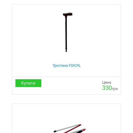
Чохли на кушетки і масажні столи
Одноразові простирадла
Розпродаж і уцінка
Cтільці майстра
Кушетки
Коляски
Милиці
Тростина FS929L
Стільці для ванни
Ходуни
Цена:
Купити
330
грн
Крісло-туалет