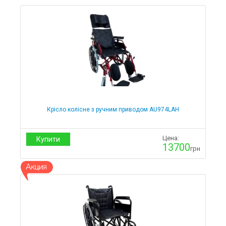
Крісло колісне з ручним приводом AU974LAH
Цена:
Купити
13700
грн