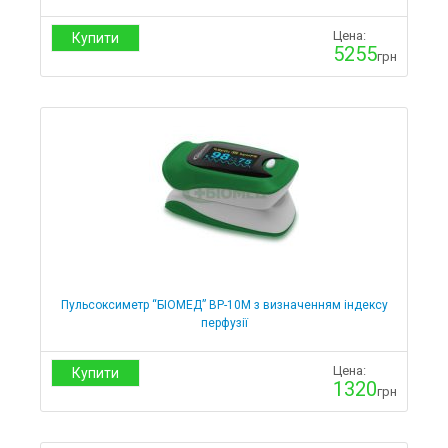
Цена:
Купити
5255
грн
Пульсоксиметр “БІОМЕД” ВР-10М з визначенням індексу
перфузії
Цена:
Купити
1320
грн