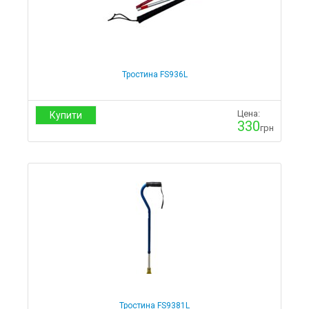
Тростина FS936L
Цена:
Купити
330
грн
Тростина FS9381L