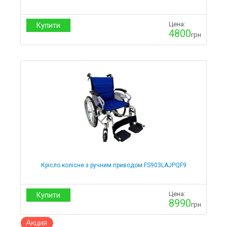
Цена:
Купити
4800
грн
Крісло колісне з ручним приводом FS903LAJPQF9
Цена:
Купити
8990
грн