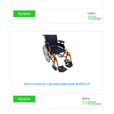
Цена:
Купити
350
грн
Крісло колісне з ручним приводом AU869LJP
Цена:
Купити
11990
грн