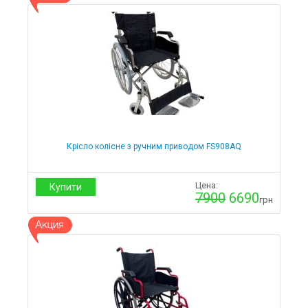
Крісло колісне з ручним приводом FS908AQ
Цена:
Купити
7900
6690
грн