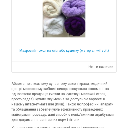
Махровий чохол на стіл або кушетку (матеріал willsoft)
Нет в наличии
Абсолютно в кожному сучасному салоні краси, медичний
центр і масажному кабінеті використовується різноманітна
одноразова продукція (чохли на кушетку і масажні столи,
простирадла), купити яку можна за доступною вартості в
нашому інтернет-магазині (Київ). Також як професійні апарати
та обладнання забезпечують ефективність проведених
майстрами процедур, дані вироби є невід’ємними атрибутами
для дотримання санітарних норм і гігієни.
У нас ви можете купити одноразові чохли і простирадла