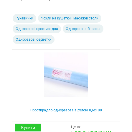
Рукавички
Чохли на кушетки і масажні столи
Ціна
від
Одноразові простирадла
Одноразова білизна
до
Одноразові серветки
Медичне обладнання
Хірургія
Відсмоктувачі хірургічні
Фізіотерапія
Інвалідні візки
Милиці та палиці
Кисневе обладнання
Кисневі концентратори
Простирадло одноразова в рулоні 0,6х100
Кардіологія
Пульсоксиметри
Цена:
Монітори
Купити