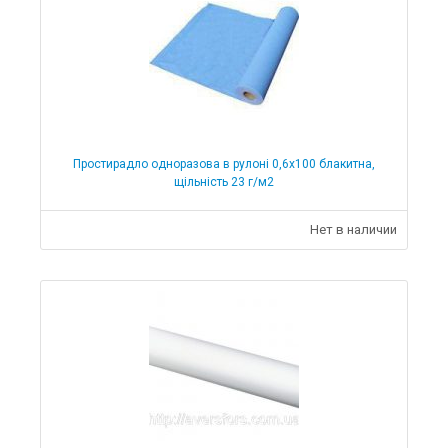
Чохли на кушетки і масажні столи
Одноразові простирадла
Розпродаж і уцінка
Cтільці майстра
Кушетки
Коляски
Простирадло одноразова в рулоні 0,6х100 блакитна,
щільність 23 г/м2
Милиці
Нет в наличии
Стільці для ванни
Ходуни
Крісло-туалет