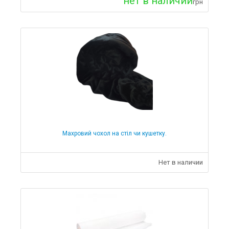
нет в наличии
Медтехніка
грн
Інфрачервоні термометри
Інгалятори
Косметологічне обладнання
Кільцеві лампи
Косметологічні апарати
Вакуумний масаж
Лампи-лупи
Лампи-лупи для манікюру
Лампи-лупи для педикюру
Лампи-лупи для косметолога
Лампи-лупи для дерматолога
Махровий чохол на стіл чи кушетку.
Лампи-лупи для тату майстра
Термоковдри
Нет в наличии
Стерилізатори
Термічні
Меблі для салонів краси
Кушетки
Кушетки Стаціонарні
Кушетки Гідравлічні