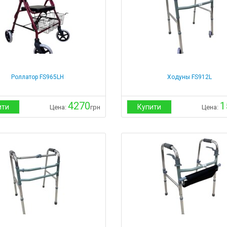
Роллатор FS965LH
Ходуны FS912L
4270
1
ити
Купити
Цена:
грн
Цена: