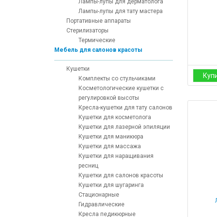
Лампы-лупы для дерматолога
Лампы-лупы для тату мастера
Портативные аппараты
Стерилизаторы
Термические
Мебель для салонов красоты
Кушетки
Куп
Комплекты со стульчиками
Косметологические кушетки с
регулировкой высоты
Кресла-кушетки для тату салонов
Кушетки для косметолога
Кушетки для лазерной эпиляции
Кушетки для маникюра
Кушетки для массажа
Кушетки для наращивания
ресниц
Кушетки для салонов красоты
Кушетки для шугаринга
Стационарные
Гидравлические
Кресла педикюрные