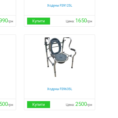
Ходуны FS9125L
990
1650
Купити
грн
Цена:
грн
Ходуны FS9635L
500
2500
Купити
грн
Цена:
грн