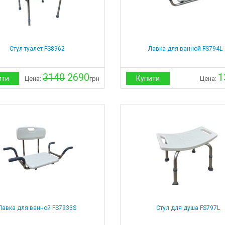
Стул-туалет FS8962
Лавка для ванной FS794L-
3140
2690
1
ити
Купити
Цена:
грн
Цена:
Лавка для ванной FS7933S
Стул для душа FS797L