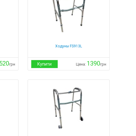
Ходуны FS913L
520
1390
Купити
грн
Цена:
грн