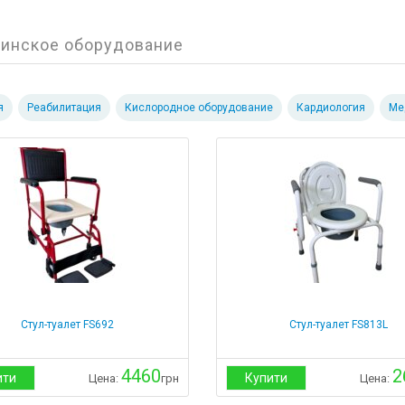
инское оборудование
я
Реабилитация
Кислородное оборудование
Кардиология
Ме
Стул-туалет FS692
Стул-туалет FS813L
4460
2
ити
Купити
Цена:
грн
Цена: