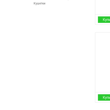
Кушетки
Куп
Куп