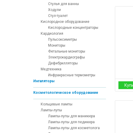
Стулья для ванны
Ходули
Стул-туалет
Кислородное оборудование
Кислородные концентраторы
Кардиология
Пульсоксиметры
Мониторы
Фетальные мониторы
Электрокардиографы
Дефибрилляторы
Медтехника
Инфракрасные термометры
Ингаляторы
Куп
Косметологическое оборудование
Кольцевые лампы
Лампы-лупы
Лампы-лупы для маникюра
Лампы-лупы для педикюра
Лампы-лупы для косметолога