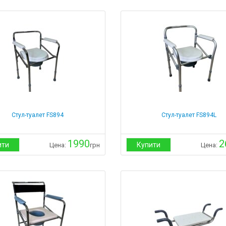
Стул-туалет FS894
Стул-туалет FS894L
1990
2
ити
Купити
Цена:
грн
Цена: