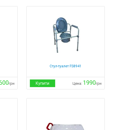
Стул-туалет FS8941
600
1990
Купити
грн
Цена:
грн