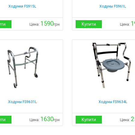
Ходунки FS915L
Ходуны FS961L
1590
1
ити
Купити
Цена:
грн
Цена:
Ходуны FS9631L
Ходуны FS9634L
1630
2
ити
Купити
Цена:
грн
Цена: