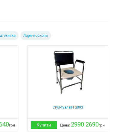
дтехника
Ларингоскопы
Стул-туалет FS893
640
2990
2690
Купити
грн
Цена:
грн