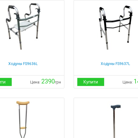
Ходуны FS9636L
Ходуны FS9637L
2390
1
ити
Купити
Цена:
грн
Цена: