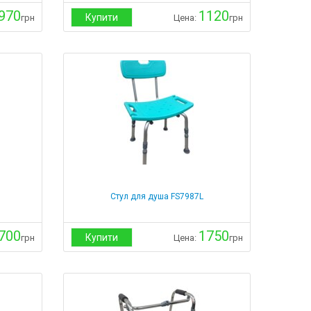
970
1120
Купити
грн
Цена:
грн
Стул для душа FS7987L
700
1750
Купити
грн
Цена:
грн