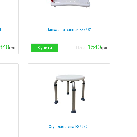
1
Лавка для ванной FS7931
340
1540
Купити
грн
Цена:
грн
Стул для душа FS7972L