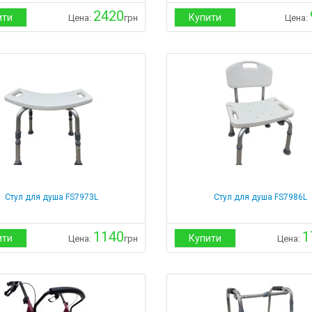
2420
ити
Купити
Цена:
грн
Цена:
Стул для душа FS7973L
Стул для душа FS7986L
1140
1
ити
Купити
Цена:
грн
Цена: