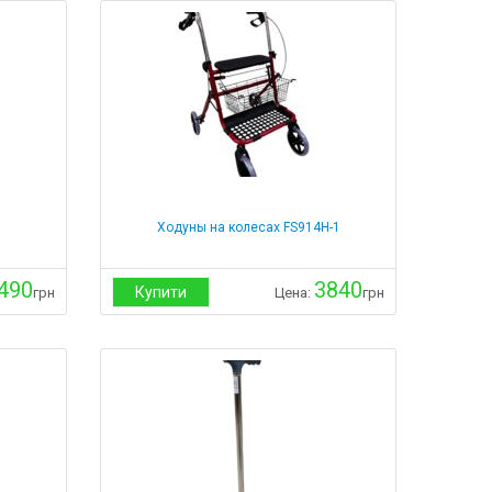
Ходуны на колесах FS914Н-1
490
3840
Купити
грн
Цена:
грн