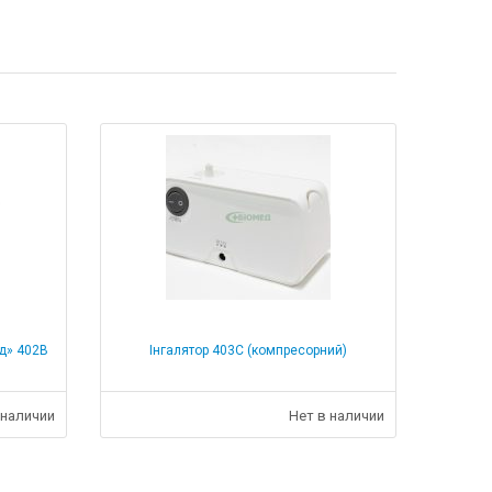
ед» 402В
Інгалятор 403С (компресорний)
 наличии
Нет в наличии