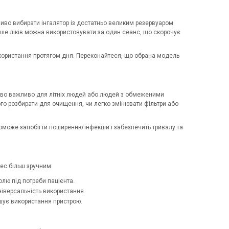
ливо вибирати інгалятор із достатньо великим резервуаром
льше ліків можна використовувати за один сеанс, що скорочує
икористання протягом дня. Переконайтеся, що обрана модель
бливо важливо для літніх людей або людей з обмеженими
ого розбирати для очищення, чи легко змінювати фільтри або
опоможе запобігти поширенню інфекцій і забезпечить тривалу та
цес більш зручним:
лю під потреби пацієнта.
ніверсальність використання.
гшує використання пристрою.