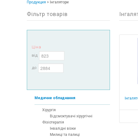
Продукция
>
Інгалятори
Фільтр товарів
Інгаля
Ціна
від
до
Медичне обладнання
Інгалят
Хірургія
Відсмоктувачі хірургічні
Фізіотерапія
Інвалідні візки
Милиці та палиці