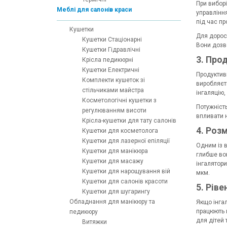
При виборі
Меблі для салонів краси
управління
під час пр
Кушетки
Для дорос
Кушетки Стаціонарні
Вони дозв
Кушетки Гідравлічні
3. Про
Крісла педикюрні
Кушетки Електричні
Продуктивн
Комплекти кушеток зі
виробляєт
стільчиками майстра
інгаляцію
Косметологічні кушетки з
Потужність
регулюванням висоти
впливати н
Крісла-кушетки для тату салонів
4. Роз
Кушетки для косметолога
Кушетки для лазерної епіляції
Одним із в
Кушетки для манікюра
глибше вон
Кушетки для масажу
інгалятори
Кушетки для нарощування вій
мкм.
Кушетки для салонів красоти
5. Рів
Кушетки для шугарингу
Обладнання для манікюру та
Якщо інга
працюють г
педикюру
для дітей 
Витяжки