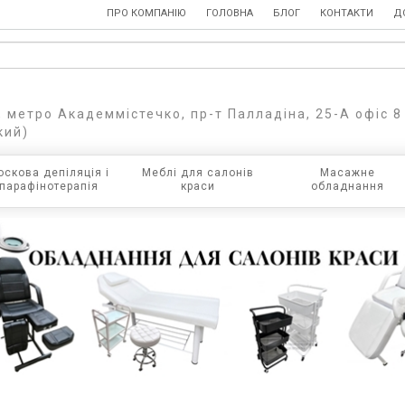
ПРО КОМПАНІЮ
ГОЛОВНА
БЛОГ
КОНТАКТИ
Д
, метро Академмістечко, пр-т Палладіна, 25-А офіс 8
кий)
оскова депіляція і
Меблі для салонів
Масажне
парафінотерапія
краси
обладнання