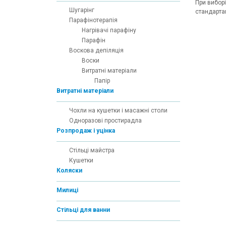
При вибор
Шугарінг
стандартам
Парафінотерапія
Нагрівачі парафіну
Парафін
Воскова депіляція
Воски
Витратні матеріали
Папір
Витратні матеріали
Чохли на кушетки і масажні столи
Одноразові простирадла
Розпродаж і уцінка
Cтільці майстра
Кушетки
Коляски
Милиці
Стільці для ванни