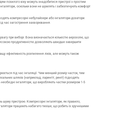
людям похилого віку можуть знадобитися пристрої з простим
інгалятори, оскільки вони не шумлять і забезпечують комфорт
одять компресорні небулайзери або інгалятори-дозатори.
під час загострення захворювання.
 увагу при виборі. Вона визначається кількістю аерозолю, що
з високою продуктивністю дозволяють швидше завершити
ращу ефективність розпилення ліків, але можуть також
рюється під час інгаляції. Чим менший розмір часток, тим
альних шляхів (наприклад, ларингіт, риніт) підходять
ь необхідні інгалятори, що виробляють частки розміром 1-5
ь шуму пристрою. Компресорні інгалятори, як правило,
галятори працюють набагато тихіше, що робить їх зручнішими