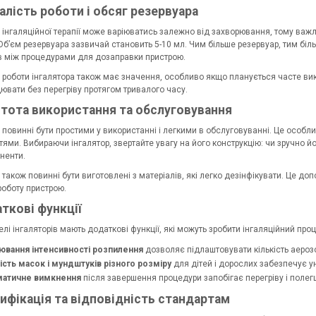
валість роботи і обсяг резервуара
ь інгаляційної терапії може варіюватись залежно від захворювання, тому важ
 Об’єм резервуара зазвичай становить 5-10 мл. Чим більше резервуар, тим бі
в між процедурами для дозаправки пристрою.
ь роботи інгалятора також має значення, особливо якщо планується часте в
ювати без перегріву протягом тривалого часу.
стота використання та обслуговування
и повинні бути простими у використанні і легкими в обслуговуванні. Це осо
ми. Вибираючи інгалятор, звертайте увагу на його конструкцію: чи зручно й
ненти.
 також повинні бути виготовлені з матеріалів, які легко дезінфікувати. Це д
роботу пристрою.
аткові функції
лі інгаляторів мають додаткові функції, які можуть зробити інгаляційний про
ювання інтенсивності розпилення
дозволяє підлаштовувати кількість аерозо
ість масок і мундштуків різного розміру
для дітей і дорослих забезпечує у
атичне вимкнення
після завершення процедури запобігає перегріву і поле
тифікація та відповідність стандартам