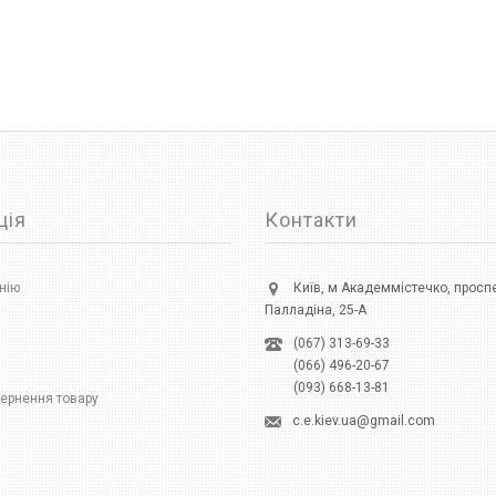
ція
Контакти
нію
Київ, м Академмістечко, просп
Палладіна, 25-А
(067) 313-69-33
(066) 496-20-67
(093) 668-13-81
ернення товару
c.e.kiev.ua@gmail.com