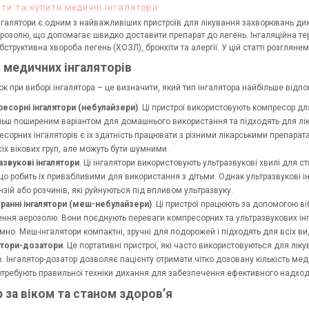
ти та купити медичні інгалятори
нгалятори є одним з найважливіших пристроїв для лікування захворювань дих
ерозолю, що допомагає швидко доставити препарат до легень. Інгаляційна тер
бструктивна хвороба легень (ХОЗЛ), бронхіти та алергії. У цій статті розглян
и медичних інгаляторів
к при виборі інгалятора – це визначити, який тип інгалятора найбільше відпо
есорні інгалятори (небулайзери)
. Ці пристрої використовують компресор д
льш поширеним варіантом для домашнього використання та підходять для лі
есорних інгаляторів є їх здатність працювати з різними лікарськими препара
іх вікових груп, але можуть бути шумними.
азвукові інгалятори
. Ці інгалятори використовують ультразвукові хвилі для
що робить їх привабливими для використання з дітьми. Однак ультразвукові і
зій або розчинів, які руйнуються під впливом ультразвуку.
анні інгалятори (меш-небулайзери)
. Ці пристрої працюють за допомогою в
ення аерозолю. Вони поєднують переваги компресорних та ультразвукових ін
но. Меш-інгалятори компактні, зручні для подорожей і підходять для всіх виді
ятори-дозатори
. Це портативні пристрої, які часто використовуються для лі
в. Інгалятор-дозатор дозволяє пацієнту отримати чітко дозовану кількість ме
отребують правильної техніки дихання для забезпечення ефективного надход
р за віком та станом здоров’я