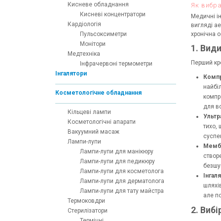
Кисневе обладнання
Як вибра
Кисневі концентратори
Медичні і
Кардіологія
вигляді а
Пульсоксиметри
хронічна о
Монітори
1. Вид
Медтехніка
Перший кро
Інфрачервоні термометри
Інгалятори
Компр
найбі
Косметологічне обладнання
компр
для вс
Кільцеві лампи
Ультр
Косметологічні апарати
тихо, 
Вакуумний масаж
суспен
Лампи-лупи
Мембр
Лампи-лупи для манікюру
створ
Лампи-лупи для педикюру
безшум
Лампи-лупи для косметолога
Інгал
Лампи-лупи для дерматолога
шляхі
Лампи-лупи для тату майстра
але п
Термоковдри
2. Вибі
Стерилізатори
Термічні