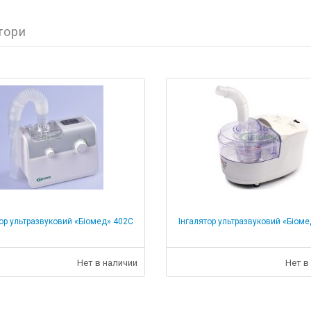
тори
ор ультразвуковий «Біомед» 402С
Інгалятор ультразвуковий «Біом
Нет в наличии
Нет в