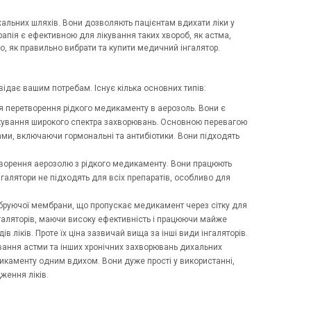
альних шляхів. Вони дозволяють пацієнтам вдихати ліки у
апія є ефективною для лікування таких хвороб, як астма,
емо, як правильно вибрати та купити медичний інгалятор.
відає вашим потребам. Існує кілька основних типів:
ля перетворення рідкого медикаменту в аерозоль. Вони є
кування широкого спектра захворювань. Основною перевагою
тами, включаючи гормональні та антибіотики. Вони підходять
 створення аерозолю з рідкого медикаменту. Вони працюють
нгалятори не підходять для всіх препаратів, особливо для
ібруючої мембрани, що пропускає медикамент через сітку для
галяторів, маючи високу ефективність і працюючи майже
в ліків. Проте їх ціна зазвичай вища за інші види інгаляторів.
кування астми та інших хронічних захворювань дихальних
дикаменту одним вдихом. Вони дуже прості у використанні,
ження ліків.