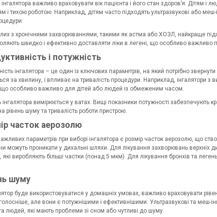
 інгалятора важливо враховувати вік пацієнта і його стан здоров’я. Дітям і 
м і тихою роботою. Наприклад, дітям часто підходять ультразвукові або меш-
оцедури.
лих з хронічними захворюваннями, такими як астма або ХОЗЛ, найкраще підх
оляють швидко і ефективно доставляти ліки в легені, що особливо важливо 
дуктивність і потужність
ість інгалятора – це один із ключових параметрів, на який потрібно звернути
ься за хвилину, і впливає на тривалість процедури. Наприклад, інгалятори 
, що особливо важливо для дітей або людей із обмеженим часом.
 інгалятора вимірюється у ватах. Вищі показники потужності забезпечують к
а рівень шуму та тривалість роботи пристрою.
мір часток аерозолю
ажливих параметрів при виборі інгалятора є розмір часток аерозолю, що ство
и можуть проникати у дихальні шляхи. Для лікування захворювань верхніх дих
, які виробляють більші частки (понад 5 мкм). Для лікування бронхів та леген
ень шуму
лятор буде використовуватися у домашніх умовах, важливо враховувати рівен
олосніше, але вони є потужнішими і ефективнішими. Ультразвукові та меш-ін
та людей, які мають проблеми зі сном або чутливі до шуму.