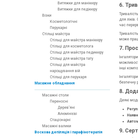
Витяжки для манікюру
6. Три
Витяжки для педікюру
Триваліст
Візки
для ліків.
Косметологічні
час перер
Перукарні
Триваліст
Стільці майстра
може прац
Стільці для майстра манікюру
Стільці для косметолога
7. Про
Стільці для майстра педикюру
Інгалятор
Стільці для майстра тату
можливостя
Стільці для майстра
інші компо
нарощування вій
Інгалятори
Стільці для перукаря
безпечну 
Масажне обладнання
8. Дод
Масажні столи
Деякі моде
Переносні
Дерев'яні
Регул
Алюмінієві
Наявн
Стаціонарні
Автом
Масажні валики
9. Сер
Воскова депіляція і парафінотерапія