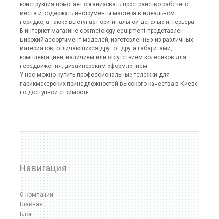
Кислородные концентраторы
конструкция помогает организовать пространство рабочего
Кардиология
места и содержать инструменты мастера в идеальном
Пульсоксиметры
порядке, а также выступает оригинальной деталью интерьера.
Мониторы
В интернет-магазине cosmetology equipment представлен
широкий ассортимент моделей, изготовленных из различных
Фетальные мониторы
материалов, отличающихся друг от друга габаритами,
Электрокардиографы
комплектацией, наличием или отсутствием колесиков для
Дефибрилляторы
передвижения, дизайнерским оформлением.
Медтехника
У нас можно купить профессиональные тележки для
Инфракрасные термометры
парикмахерских принадлежностей высокого качества в Киеве
Ингаляторы
по доступной стоимости.
Косметологическое оборудование
Кольцевые лампы
Лампы-лупы
Лампы-лупы для маникюра
Лампы-лупы для педикюра
Лампы-лупы для косметолога
Навигация
Лампы-лупы для дерматолога
Лампы-лупы для тату мастера
О компании
Портативные аппараты
Главная
Стерилизаторы
Блог
Термические