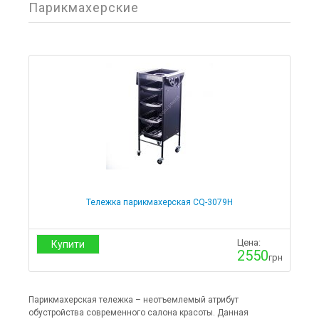
Фильтр товаров
Парикмахерские
Цена
от
до
Медицинское оборудование
Хирургия
Тележка парикмахерская CQ-3079H
Отсасыватели хирургические
Реабилитация
Коляски
Цена:
Купити
Костыли и трости
2550
грн
Стулья для ванны
Ходули
Стул-туалет
Парикмахерская тележка – неотъемлемый атрибут
Кислородное оборудование
обустройства современного салона красоты. Данная