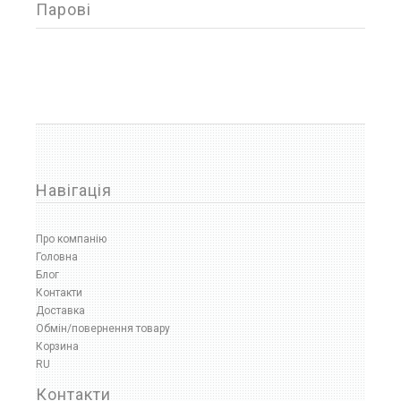
Фільтр товарів
Парові
Ціна
від
до
Навігація
Медичне обладнання
Про компанію
Хірургія
Головна
Відсмоктувачі хірургічні
Блог
Фізіотерапія
Контакти
Інвалідні візки
Доставка
Милиці та палиці
Обмін/повернення товару
Кисневе обладнання
Корзина
Кисневі концентратори
RU
Кардіологія
Пульсоксиметри
Контакти