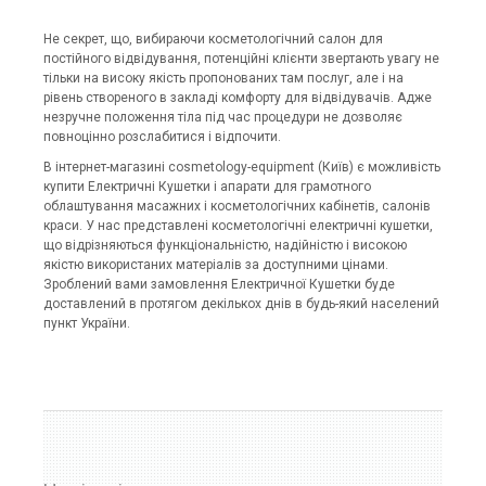
Не секрет, що, вибираючи косметологічний салон для
постійного відвідування, потенційні клієнти звертають увагу не
тільки на високу якість пропонованих там послуг, але і на
рівень створеного в закладі комфорту для відвідувачів. Адже
незручне положення тіла під час процедури не дозволяє
повноцінно розслабитися і відпочити.
В інтернет-магазині cosmetology-equipment (Київ) є можливість
купити Електричні Кушетки і апарати для грамотного
облаштування масажних і косметологічних кабінетів, салонів
краси. У нас представлені косметологічні електричні кушетки,
що відрізняються функціональністю, надійністю і високою
якістю використаних матеріалів за доступними цінами.
Зроблений вами замовлення Електричної Кушетки буде
доставлений в протягом декількох днів в будь-який населений
пункт України.