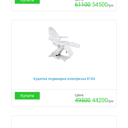
Купити
61100
54500
грн
Кушетка педикюрна електрична 8184
Цена:
Купити
49500
44200
грн