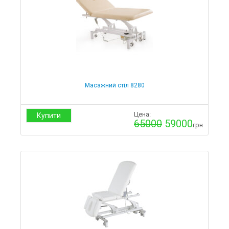
Витратні матеріали
Чохли на кушетки і масажні столи
Одноразові простирадла
Розпродаж і уцінка
Cтільці майстра
Кушетки
Масажний стіл 8280
Коляски
Милиці
Цена:
Купити
65000
59000
грн
Стільці для ванни
Ходуни
Крісло-туалет