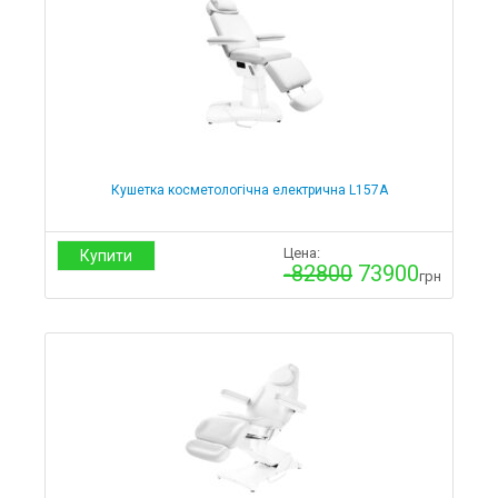
Монітори
Медтехніка
Інфрачервоні термометри
Інгалятори
Косметологічне обладнання
Кільцеві лампи
Косметологічні апарати
Кушетка косметологічна електрична L157А
Вакуумний масаж
Лампи-лупи
Лампи-лупи для манікюру
Цена:
Купити
Лампи-лупи для педикюру
-82800
73900
грн
Лампи-лупи для косметолога
Лампи-лупи для дерматолога
Лампи-лупи для тату майстра
Термоковдри
Стерилізатори
Термічні
Меблі для салонів краси
Кушетки
Кушетки Стаціонарні