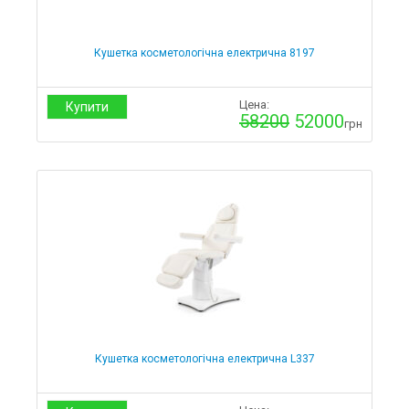
Кушетки Гідравлічні
Крісла педикюрні
Кушетки Електричні
Кушетка косметологічна електрична 8197
Комплекти кушеток зі стільчиками майстра
Косметологічні кушетки з регулюванням висоти
Крісла-кушетки для тату салонів
Цена:
Купити
58200
52000
Кушетки для косметолога
грн
Кушетки для лазерної епіляції
Кушетки для манікюра
Кушетки для масажу
Кушетки для нарощування вій
Кушетки для салонів красоти
Кушетки для шугарингу
Обладнання для манікюру та педикюру
Витяжки
Витяжки для манікюру
Витяжки для педікюру
Візки
Косметологічні
Перукарні
Кушетка косметологічна електрична L337
Стільці майстра
Стільці для майстра манікюру