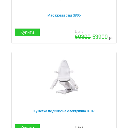
Масажний стіл S805
Цена:
Купити
60300
53900
грн
Кушетка педикюрна електрична 8187
Цена: