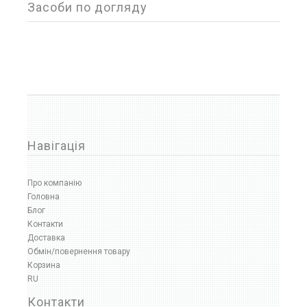
Фільтр товарів
Засоби по догляду
Ціна
від
до
Навігація
Медичне обладнання
Про компанію
Хірургія
Головна
Відсмоктувачі хірургічні
Блог
Фізіотерапія
Контакти
Інвалідні візки
Доставка
Милиці та палиці
Обмін/повернення товару
Кисневе обладнання
Корзина
Кисневі концентратори
RU
Кардіологія
Пульсоксиметри
Контакти