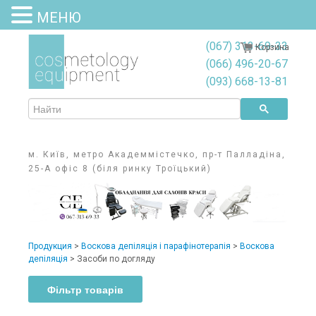
МЕНЮ
(067) 313-69-33
Корзина
(066) 496-20-67
(093) 668-13-81
м. Київ, метро Академмістечко, пр-т Палладіна,
25-А офіс 8 (біля ринку Троїцький)
Продукция
>
Воскова депіляція і парафінотерапія
>
Воскова
депіляція
>
Засоби по догляду
Фільтр товарів