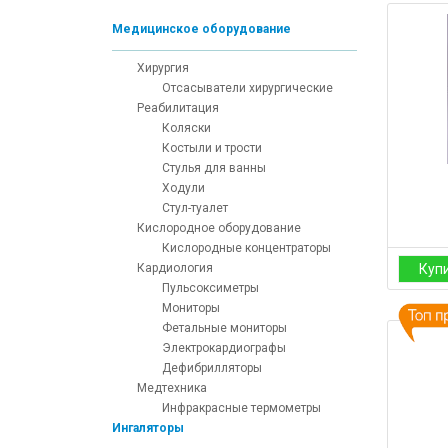
Медицинское оборудование
Хирургия
Отсасыватели хирургические
Реабилитация
Коляски
Костыли и трости
Стулья для ванны
Ходули
Стул-туалет
Кислородное оборудование
Кислородные концентраторы
Кардиология
Куп
Пульсоксиметры
Мониторы
Фетальные мониторы
Электрокардиографы
Дефибрилляторы
Медтехника
Инфракрасные термометры
Ингаляторы