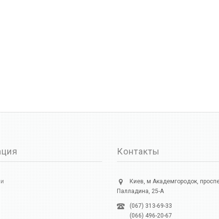
ация
Контакты
ии
Киев, м Академгородок, просп
Палладина, 25-А
(067) 313-69-33
(066) 496-20-67