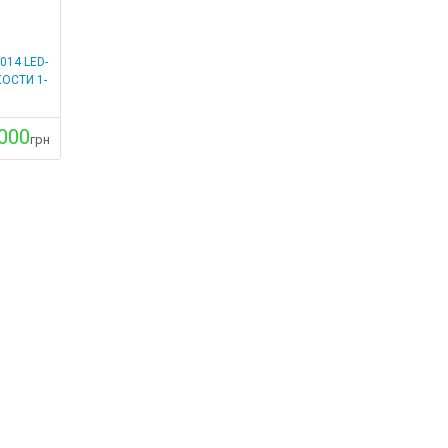
014 LED-
ОСТИ 1-
000
грн