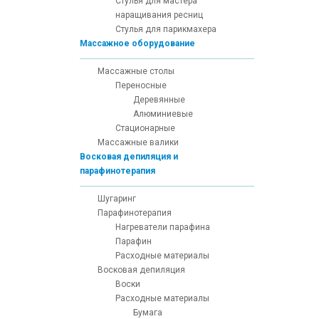
Стулья для мастера
наращивания ресниц
Стулья для парикмахера
Массажное оборудование
Массажные столы
Переносные
Деревянные
Алюминиевые
Стационарные
Массажные валики
Восковая депиляция и
парафинотерапия
Шугаринг
Парафинотерапия
Нагреватели парафина
Парафин
Расходные материалы
Восковая депиляция
Воски
Расходные материалы
Бумага