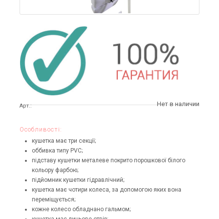
Нет в наличии
Арт.:
Особливості:
кушетка має три секції;
оббивка типу PVC;
підставу кушетки металеве покрито порошкової білого
кольору фарбою;
підйомник кушетки гідравлічний;
кушетка має чотири колеса, за допомогою яких вона
переміщується;
кожне колесо обладнано гальмом;
кушетка має лицьове отвір;