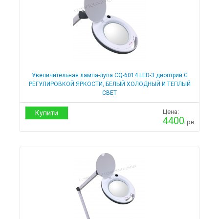
Расходные материалы
Восковая депиляция
Воски
Расходные материалы
Бумага
Расходные материалы
Чехлы на кушетки и массажные столы
Увеличительная лампа-лупа CQ-6014 LED-3 диоптрий С
Одноразовые простыни
РЕГУЛИРОВКОЙ ЯРКОСТИ, БЕЛЫЙ ХОЛОДНЫЙ И ТЕПЛЫЙ
СВЕТ
Распродажа и уценка
Цена:
Массажные столы Распродажа
Купити
4400
грн
Кушетки