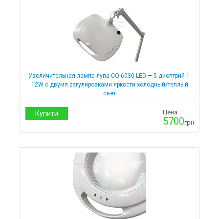
Кислородные концентраторы
Кардиология
Пульсоксиметры
Мониторы
Фетальные мониторы
Электрокардиографы
Дефибрилляторы
Медтехника
Увеличительная лампа-лупа CQ-6030 LED — 5 диоптрий 1-
Инфракрасные термометры
12W с двумя регулировками яркости холодный/теплый
Ингаляторы
свет
Косметологическое оборудование
Цена:
Купити
5700
грн
Кольцевые лампы
Лампы-лупы
Лампы-лупы для маникюра
Лампы-лупы для педикюра
Лампы-лупы для косметолога
Лампы-лупы для дерматолога
Лампы-лупы для тату мастера
Портативные аппараты
Стерилизаторы
Термические