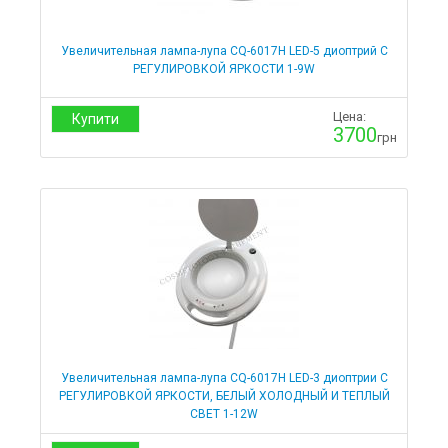
Мебель для салонов красоты
Кушетки
Увеличительная лампа-лупа CQ-6017Н LED-5 диоптрий С
РЕГУЛИРОВКОЙ ЯРКОСТИ 1-9W
Комплекты со стульчиками
Косметологические кушетки с регулировкой высоты
Кресла-кушетки для тату салонов
Цена:
Купити
Кушетки для косметолога
3700
грн
Кушетки для лазерной эпиляции
Кушетки для маникюра
Кушетки для массажа
Кушетки для наращивания ресниц
Кушетки для салонов красоты
Кушетки для шугаринга
Стационарные
Гидравлические
Кресла педикюрные
Электрические
Оборудование для маникюра и педикюра
Вытяжки
Увеличительная лампа-лупа CQ-6017Н LED-3 диоптрии С
Вытяжки для маникюра
РЕГУЛИРОВКОЙ ЯРКОСТИ, БЕЛЫЙ ХОЛОДНЫЙ И ТЕПЛЫЙ
Вытяжки для педикюра
СВЕТ 1-12W
Тележки