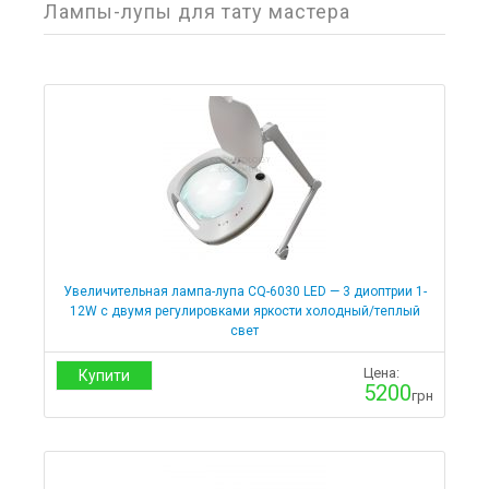
Фильтр товаров
Лампы-лупы для тату мастера
Цена
от
до
Медицинское оборудование
Увеличительная лампа-лупа CQ-6030 LED — 3 диоптрии 1-
Хирургия
12W с двумя регулировками яркости холодный/теплый
Отсасыватели хирургические
свет
Реабилитация
Коляски
Цена:
Купити
Костыли и трости
5200
грн
Стулья для ванны
Ходули
Стул-туалет
Кислородное оборудование