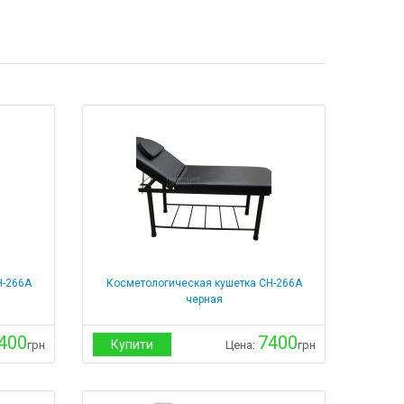
Н-266А
Косметологическая кушетка СН-266А
черная
400
7400
Купити
грн
Цена:
грн