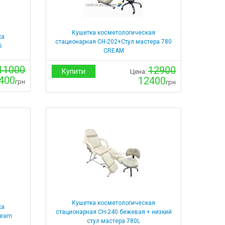
Кушетка косметологическая
ка
стационарная СН-202+Стул мастера 780
6
CREAM
11000
12900
Купити
Цена:
400
12400
грн
грн
Кушетка косметологическая
ка
стационарная СН-240 бежевая + низкий
ream
стул мастера 780L