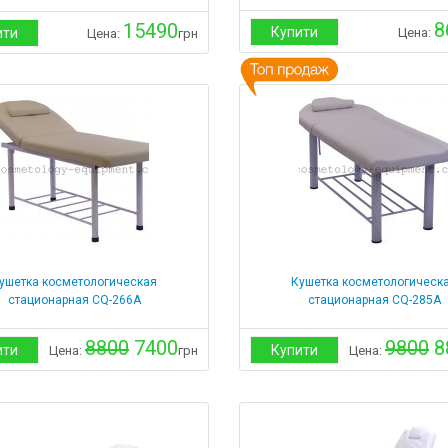
8
15490
Купити
ити
Цена:
Цена:
грн
ушетка косметологическая
Кушетка косметологическ
стационарная CQ-266A
стационарная CQ-285A
8800
7400
9800
8
ити
Купити
Цена:
грн
Цена: