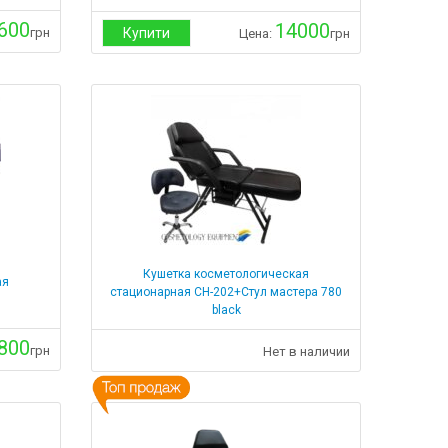
600
14000
грн
Купити
Цена:
грн
Кушетка косметологическая
ая
стационарная СН-202+Стул мастера 780
black
800
грн
Нет в наличии