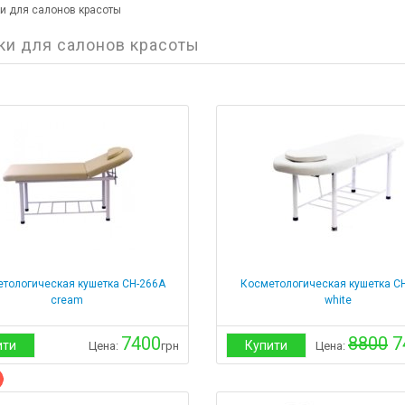
и для салонов красоты
ки для салонов красоты
тологическая кушетка СН-266А
Косметологическая кушетка С
cream
white
7400
8800
7
ити
Купити
Цена:
грн
Цена: