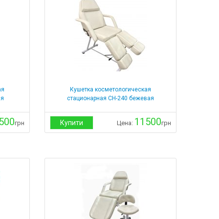
ая
Кушетка косметологическая
ая
стационарная СН-240 бежевая
500
11500
Купити
грн
Цена:
грн