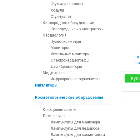
Стулья для ванны
Ходули
Стул-туалет
Кислородное оборудование
Кислородные концентраторы
Кардиология
Пульсоксиметры
Мониторы
Фетальные мониторы
К
Электрокардиографы
ст
Дефибрилляторы
Медтехника
Куп
Инфракрасные термометры
Ингаляторы
Косметологическое оборудование
Кольцевые лампы
Лампы-лупы
Лампы-лупы для маникюра
Лампы-лупы для педикюра
Лампы-лупы для косметолога