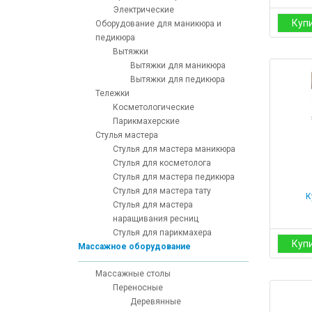
Электрические
Куп
Оборудование для маникюра и
педикюра
Вытяжки
Вытяжки для маникюра
Вытяжки для педикюра
Тележки
Косметологические
Парикмахерские
Стулья мастера
Стулья для мастера маникюра
Стулья для косметолога
Стулья для мастера педикюра
Стулья для мастера тату
К
Стулья для мастера
наращивания ресниц
Стулья для парикмахера
Куп
Массажное оборудование
Массажные столы
Переносные
Деревянные