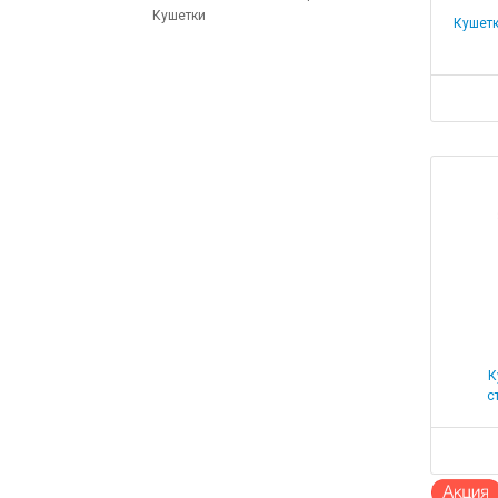
Кушетки
Кушетк
К
с