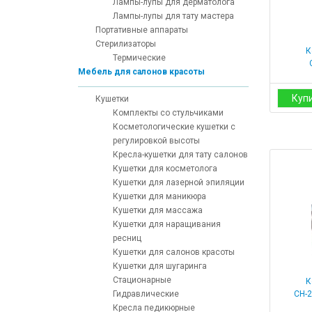
Лампы-лупы для дерматолога
Лампы-лупы для тату мастера
Портативные аппараты
Стерилизаторы
К
Термические
Мебель для салонов красоты
Куп
Кушетки
Комплекты со стульчиками
Косметологические кушетки с
регулировкой высоты
Кресла-кушетки для тату салонов
Кушетки для косметолога
Кушетки для лазерной эпиляции
Кушетки для маникюра
Кушетки для массажа
Кушетки для наращивания
ресниц
Кушетки для салонов красоты
Кушетки для шугаринга
Стационарные
К
Гидравлические
СН-
Кресла педикюрные