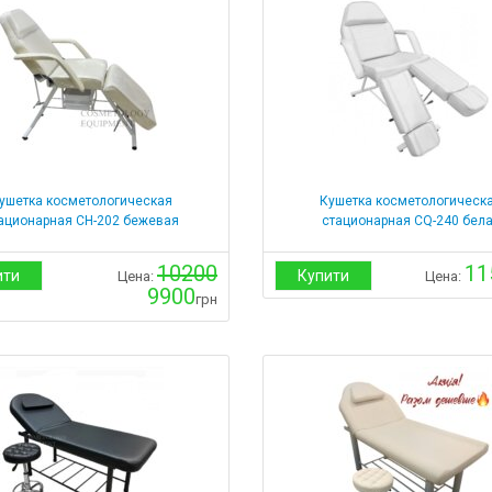
ушетка косметологическая
Кушетка косметологическ
ационарная СН-202 бежевая
стационарная CQ-240 бел
10200
11
ити
Купити
Цена:
Цена:
9900
грн