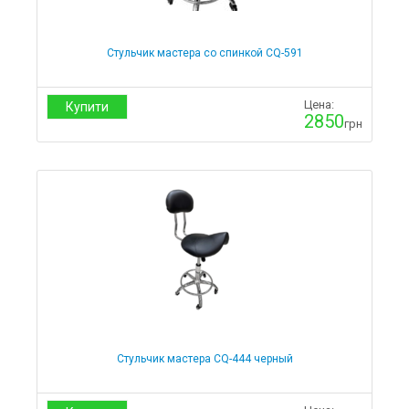
Мебель для салонов красоты
Кушетки
Стульчик мастера со спинкой CQ-591
Комплекты со стульчиками
Косметологические кушетки с регулировкой высоты
Кресла-кушетки для тату салонов
Цена:
Купити
2850
Кушетки для косметолога
грн
Кушетки для лазерной эпиляции
Кушетки для маникюра
Кушетки для массажа
Кушетки для наращивания ресниц
Кушетки для салонов красоты
Кушетки для шугаринга
Стационарные
Гидравлические
Кресла педикюрные
Электрические
Оборудование для маникюра и педикюра
Вытяжки
Вытяжки для маникюра
Стульчик мастера CQ-444 черный
Вытяжки для педикюра
Тележки