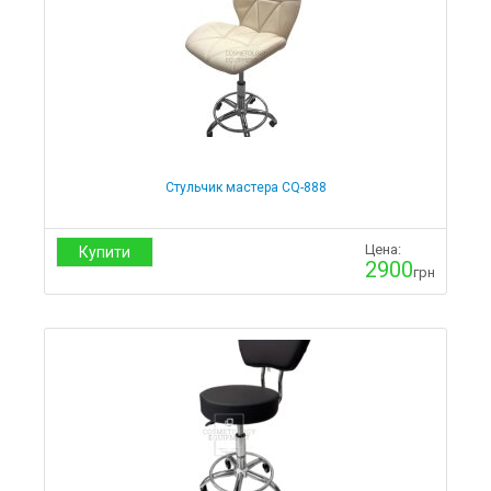
Кислородные концентраторы
Кардиология
Пульсоксиметры
Мониторы
Фетальные мониторы
Электрокардиографы
Дефибрилляторы
Медтехника
Инфракрасные термометры
Стульчик мастера CQ-888
Ингаляторы
Косметологическое оборудование
Цена:
Купити
2900
грн
Кольцевые лампы
Лампы-лупы
Лампы-лупы для маникюра
Лампы-лупы для педикюра
Лампы-лупы для косметолога
Лампы-лупы для дерматолога
Лампы-лупы для тату мастера
Портативные аппараты
Стерилизаторы
Термические