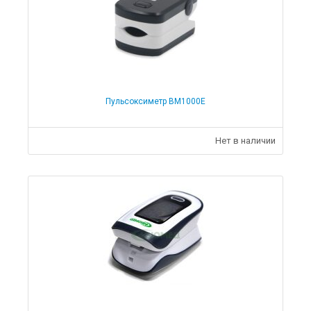
Расходные материалы
Восковая депиляция
Воски
Расходные материалы
Бумага
Расходные материалы
Пульсоксиметр BM1000E
Чехлы на кушетки и массажные столы
Одноразовые простыни
Распродажа и уценка
Нет в наличии
Массажные столы Распродажа
Кушетки