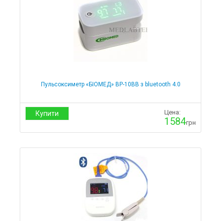
Кислородные концентраторы
Кардиология
Пульсоксиметры
Мониторы
Фетальные мониторы
Электрокардиографы
Дефибрилляторы
Медтехника
Инфракрасные термометры
Пульсоксиметр «БІОМЕД» ВР-10ВB з bluetooth 4.0
Ингаляторы
Косметологическое оборудование
Цена:
Купити
1584
грн
Кольцевые лампы
Лампы-лупы
Лампы-лупы для маникюра
Лампы-лупы для педикюра
Лампы-лупы для косметолога
Лампы-лупы для дерматолога
Лампы-лупы для тату мастера
Портативные аппараты
Стерилизаторы
Термические