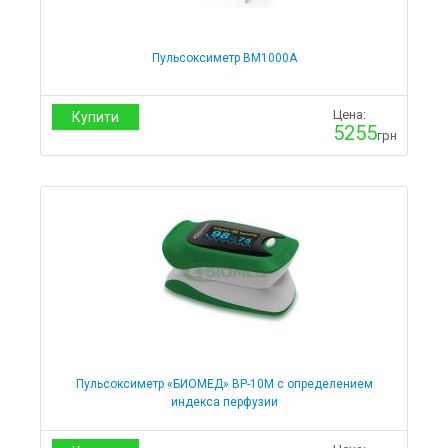
Мебель для салонов красоты
Кушетки
Пульсоксиметр BM1000А
Комплекты со стульчиками
Косметологические кушетки с регулировкой высоты
Кресла-кушетки для тату салонов
Цена:
Купити
5255
Кушетки для косметолога
грн
Кушетки для лазерной эпиляции
Кушетки для маникюра
Кушетки для массажа
Кушетки для наращивания ресниц
Кушетки для салонов красоты
Кушетки для шугаринга
Стационарные
Гидравлические
Кресла педикюрные
Электрические
Оборудование для маникюра и педикюра
Вытяжки
Пульсоксиметр «БИОМЕД» ВР-10М с определением
Вытяжки для маникюра
индекса перфузии
Вытяжки для педикюра
Тележки