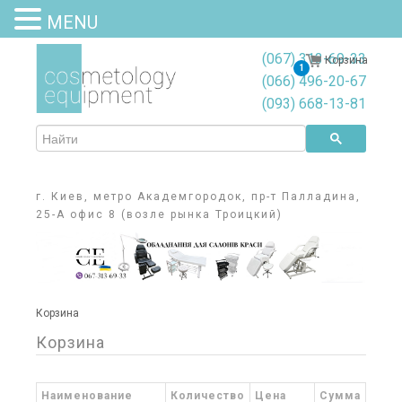
MENU
(067) 313-69-33
Корзина
1
(066) 496-20-67
(093) 668-13-81
г. Киев, метро Академгородок, пр-т Палладина,
25-А офис 8 (возле рынка Троицкий)
Корзина
Корзина
Наименование
Количество
Цена
Сумма