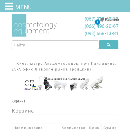
MENU
(067) 313-69-33
Корзина
1
(066) 496-20-67
(093) 668-13-81
г. Киев, метро Академгородок, пр-т Палладина,
25-А офис 8 (возле рынка Троицкий)
Корзина
Корзина
Наименование
Количество
Цена
Сумма