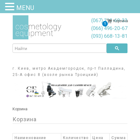
MENU
(067) 313-69-33
Корзина
1
(066) 496-20-67
(093) 668-13-81
г. Киев, метро Академгородок, пр-т Палладина,
25-А офис 8 (возле рынка Троицкий)
Корзина
Корзина
Наименование
Количество
Цена
Сумма