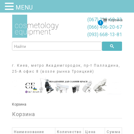
MENU
(067) 313-69-33
Корзина
1
(066) 496-20-67
(093) 668-13-81
г. Киев, метро Академгородок, пр-т Палладина,
25-А офис 8 (возле рынка Троицкий)
Корзина
Корзина
Наименование
Количество
Цена
Сумма